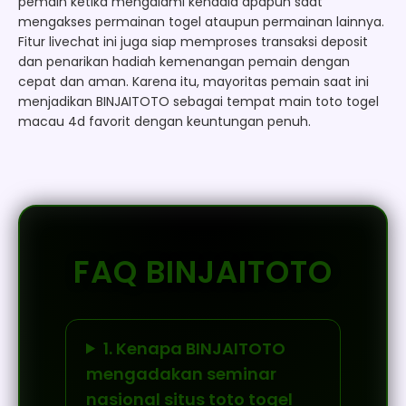
pemain ketika mengalami kendala apapun saat
mengakses permainan togel ataupun permainan lainnya.
Fitur livechat ini juga siap memproses transaksi deposit
dan penarikan hadiah kemenangan pemain dengan
cepat dan aman. Karena itu, mayoritas pemain saat ini
menjadikan BINJAITOTO sebagai tempat main toto togel
macau 4d favorit dengan keuntungan penuh.
FAQ BINJAITOTO
1. Kenapa BINJAITOTO
mengadakan seminar
nasional situs toto togel