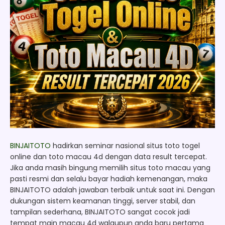
BINJAITOTO
hadirkan seminar nasional situs toto togel
online dan toto macau 4d dengan data result tercepat.
Jika anda masih bingung memilih situs toto macau yang
pasti resmi dan selalu bayar hadiah kemenangan, maka
BINJAITOTO adalah jawaban terbaik untuk saat ini. Dengan
dukungan sistem keamanan tinggi, server stabil, dan
tampilan sederhana, BINJAITOTO sangat cocok jadi
tempat main macau 4d walaupun anda baru pertama