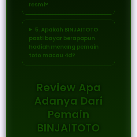
resmi?
5. Apakah BINJAITOTO
pasti bayar berapapun
hadiah menang pemain
toto macau 4d?
Review Apa
Adanya Dari
Pemain
BINJAITOTO