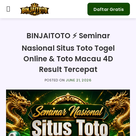
Skip
Daftar Gratis
to
content
BINJAITOTO ⚡️ Seminar
Nasional Situs Toto Togel
Online & Toto Macau 4D
Result Tercepat
POSTED ON
JUNE 21, 2026