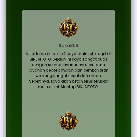
Raka808
Ini adalah bulan ke 2 saya main toto togel di
BINJAITOTO. Sejauh ini saya sangat puas
dengan semua layanannya, terutama
layanan deposit murah dan pembayaran
wd yang sangat cepat dan aman.
Sepertinya, saya akan betah terus terusan
main disini. Mantap BINJAITOTO!!