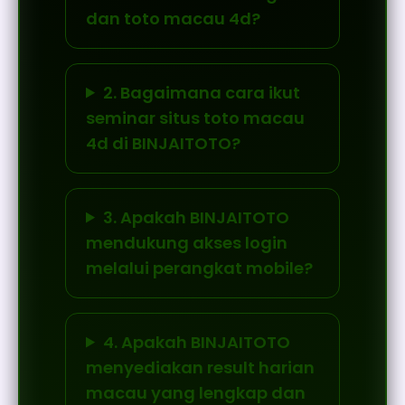
dan toto macau 4d?
2. Bagaimana cara ikut
seminar situs toto macau
4d di BINJAITOTO?
3. Apakah BINJAITOTO
mendukung akses login
melalui perangkat mobile?
4. Apakah BINJAITOTO
menyediakan result harian
macau yang lengkap dan