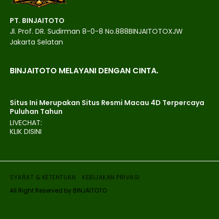
PT. BINJAITOTO
Jl. Prof. DR. Sudirman 8-0-8 No.888BINJAITOTOXJW
Jakarta Selatan
BINJAITOTO MELAYANI DENGAN CINTA.
Situs Ini Merupakan Situs Resmi Macau 4D Terpercaya
Puluhan Tahun
LIVECHAT:
KLIK DISINI
SYARAT & KETENTUAN
KEBIJAKAN PRIVASI
All Right Reserved by
BINJAITOTO